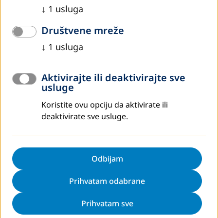
↓
1
usluga
10000 Prishtina
Društvene mreže
Kosovo
↓
1
usluga
Telefon:+381 38 752 864
Mobilni:+383 44 430 636
Aktivirajte ili deaktivirajte sve
E-mail:
alija@dvvinternational-ks.net
usluge
Web:
www.dvv-international.ge
Koristite ovu opciju da aktivirate ili
deaktivirate sve usluge.
Mapa sajta
Politika DVV International-a za zaštitu podataka
Odbijam
Impressum
Подешавања колачића
Prihvatam odabrane
Prihvatam sve