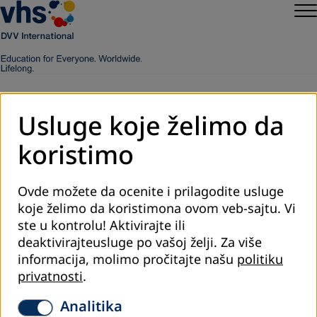
Usluge koje želimo da
koristimo
Ovde možete da ocenite i prilagodite usluge
koje želimo da koristimona ovom veb-sajtu. Vi
Kontakt detalji
ste u kontrolu! Aktivirajte ili
DVV International Kosovo
deaktivirajteusluge po vašoj želji.
Za više
informacija, molimo pročitajte našu
politiku
(Institut für Internationale Zusammenarbeit
privatnosti
.
des Deutschen Volkshochschul-Verbandes)
Analitika
Ulica. Rexhep Mala Broj. 26