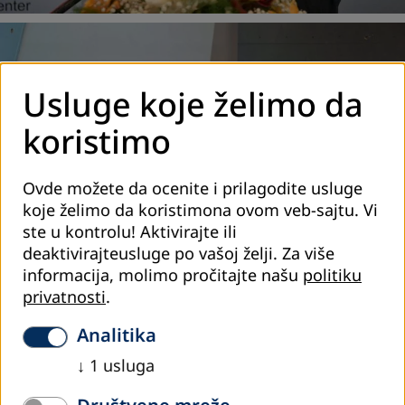
Usluge koje želimo da
koristimo
Ovde možete da ocenite i prilagodite usluge
koje želimo da koristimona ovom veb-sajtu. Vi
ste u kontrolu! Aktivirajte ili
deaktivirajteusluge po vašoj želji.
Za više
informacija, molimo pročitajte našu
politiku
privatnosti
.
Analitika
↓
1
usluga