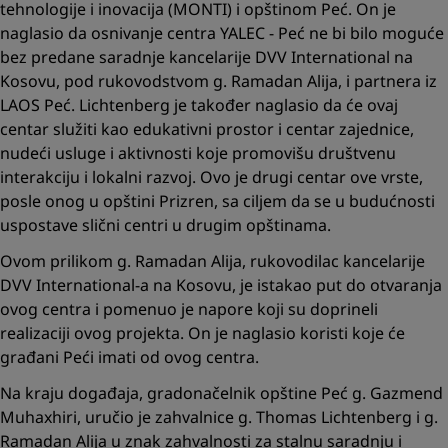
tehnologije i inovacija (MONTI) i opštinom Peć. On je
naglasio da osnivanje centra YALEC - Peć ne bi bilo moguće
bez predane saradnje kancelarije DVV International na
Kosovu, pod rukovodstvom g. Ramadan Alija, i partnera iz
LAOS Peć. Lichtenberg je također naglasio da će ovaj
centar služiti kao edukativni prostor i centar zajednice,
nudeći usluge i aktivnosti koje promovišu društvenu
interakciju i lokalni razvoj. Ovo je drugi centar ove vrste,
posle onog u opštini Prizren, sa ciljem da se u budućnosti
uspostave slični centri u drugim opštinama.
Ovom prilikom g. Ramadan Alija, rukovodilac kancelarije
DVV International-a na Kosovu, je istakao put do otvaranja
ovog centra i pomenuo je napore koji su doprineli
realizaciji ovog projekta. On je naglasio koristi koje će
građani Peći imati od ovog centra.
Na kraju događaja, gradonačelnik opštine Peć g. Gazmend
Muhaxhiri, uručio je zahvalnice g. Thomas Lichtenberg i g.
Ramadan Alija u znak zahvalnosti za stalnu saradnju i