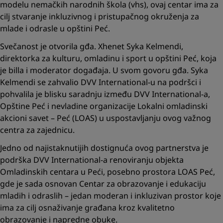
modelu nemačkih narodnih škola (vhs), ovaj centar ima za
cilj stvaranje inkluzivnog i pristupačnog okruženja za
mlade i odrasle u opštini Peć.
Svečanost je otvorila gđa. Xhenet Syka Kelmendi,
direktorka za kulturu, omladinu i sport u opštini Peć, koja
je billa i moderator događaja. U svom govoru gđa. Syka
Kelmendi se zahvalio DVV International-u na podršci i
pohvalila je blisku saradnju između DVV International-a,
Opštine Peć i nevladine organizacije Lokalni omladinski
akcioni savet – Peć (LOAS) u uspostavljanju ovog važnog
centra za zajednicu.
Jedno od najistaknutijih dostignuća ovog partnerstva je
podrška DVV International-a renoviranju objekta
Omladinskih centara u Peći, posebno prostora LOAS Peć,
gde je sada osnovan Centar za obrazovanje i edukaciju
mladih i odraslih – jedan moderan i inkluzivan prostor koje
ima za cilj osnaživanje građana kroz kvalitetno
obrazovanje i napredne obuke.