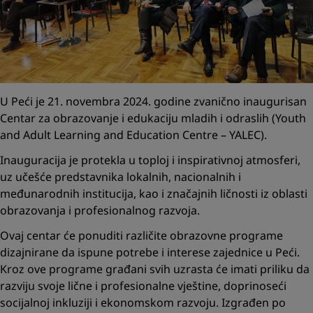
U Peći je 21. novembra 2024. godine zvanično inaugurisan
Centar za obrazovanje i edukaciju mladih i odraslih (Youth
and Adult Learning and Education Centre – YALEC).
Inauguracija je protekla u toploj i inspirativnoj atmosferi,
uz učešće predstavnika lokalnih, nacionalnih i
međunarodnih institucija, kao i značajnih ličnosti iz oblasti
obrazovanja i profesionalnog razvoja.
Ovaj centar će ponuditi različite obrazovne programe
dizajnirane da ispune potrebe i interese zajednice u Peći.
Kroz ove programe građani svih uzrasta će imati priliku da
razviju svoje lične i profesionalne vještine, doprinoseći
socijalnoj inkluziji i ekonomskom razvoju. Izgrađen po