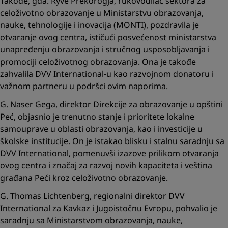
Takođe, gđa. Ryve Prekorogja, rukovodilac sektora za
celoživotno obrazovanje u Ministarstvu obrazovanja,
nauke, tehnologije i inovacija (MONTI), pozdravila je
otvaranje ovog centra, ističući posvećenost ministarstva
unapređenju obrazovanja i stručnog usposobljavanja i
promociji celoživotnog obrazovanja. Ona je takođe
zahvalila DVV International-u kao razvojnom donatoru i
važnom partneru u podršci ovim naporima.
G. Naser Gega, direktor Direkcije za obrazovanje u opštini
Peć, objasnio je trenutno stanje i prioritete lokalne
samouprave u oblasti obrazovanja, kao i investicije u
školske institucije. On je istakao blisku i stalnu saradnju sa
DVV International, pomenuvši izazove prilikom otvaranja
ovog centra i značaj za razvoj novih kapaciteta i veština
građana Peći kroz celoživotno obrazovanje.
G. Thomas Lichtenberg, regionalni direktor DVV
International za Kavkaz i Jugoistočnu Evropu, pohvalio je
saradnju sa Ministarstvom obrazovanja, nauke,