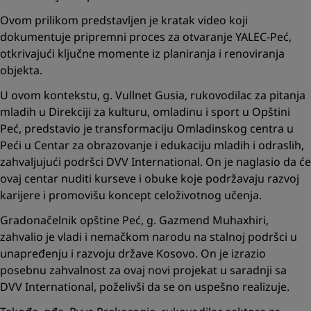
Ovom prilikom predstavljen je kratak video koji
dokumentuje pripremni proces za otvaranje YALEC-Peć,
otkrivajući ključne momente iz planiranja i renoviranja
objekta.
U ovom kontekstu, g. Vullnet Gusia, rukovodilac za pitanja
mladih u Direkciji za kulturu, omladinu i sport u Opštini
Peć, predstavio je transformaciju Omladinskog centra u
Peći u Centar za obrazovanje i edukaciju mladih i odraslih,
zahvaljujući podršci DVV International. On je naglasio da će
ovaj centar nuditi kurseve i obuke koje podržavaju razvoj
karijere i promovišu koncept celoživotnog učenja.
Gradonačelnik opštine Peć, g. Gazmend Muhaxhiri,
zahvalio je vladi i nemačkom narodu na stalnoj podršci u
unapređenju i razvoju države Kosovo. On je izrazio
posebnu zahvalnost za ovaj novi projekat u saradnji sa
DVV International, poželivši da se on uspešno realizuje.