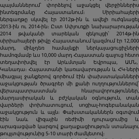
պայմաններում՝ փորձելով աջակցել վերջիններիս
ինտեգրմանը Հայաստանում։ Սիրիահայերի
ներգաղթը սկսվել էր 2012թ-ին և ավելի ուժգնացել
2013-ին ու 2014-ին։ Ըստ Սփյուռքի նախարարության
2014 թվականի տարեկան զեկույցի՝ 2014թ-ին
սիրիահայերի թիվը Հայաստանում կազմում էր 12,000
մարդ, մինչդեռ համայնքի ներկայացուցիչների
համոզմամբ ևս 10,000 մարդ Հայաստան գալուց հետո
տեղափոխվել էր Արևմտյան Եվրոպա, ԱՄՆ,
Կանադա։ Հայաստանի կառավարության և ՀԿ-ների
միացյալ ջանքերով գործում էին փախստականների
աջակցության ծրագրեր մի քանի ուղղություններով՝
վերապատրաստման հնարավորություններ,
մարդասիրական և բժշկական օգնություն, տան
վարձերի փոխհատուցում, սոցիալ-հոգեբանական
աջակցություն և այլն։ Փախստականներն օգտվում
էին նաև վիզային ռեժիմի դյուրացումից և
արագացված կարգով քաղաքացիություն ստանալու
թույլտվությունից 5-10 տարի ժամկետով։