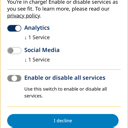
You're in charge! Enable or disable services as
«Հալեպ» ՀԿ-ի երիտասարդական թևի
you see fit.
To learn more, please read our
կարողությունների զարգացման սեմինարների
privacy policy
.
շարք և հետագա ծրագրերի աջակցություն,
Մի քանի դասընթացի անցկացում
Analytics
աշխատաշուկայում պահանջարկ ունեցող
↓
1
Service
հմտությունները ուշեղացնելու նպատակով, այդ
թվում համակարգչային հմտություններ, ռուսերեն
Social Media
և անգլերեն լեզուների իմացություն,
↓
1
Service
թաղիքագործություն, ինչպես նաև խորացված
ծրագրավորման դասընթացներ ՏՏ ուսանողների
համար։
Enable or disable all services
Ծրագրի ավարտին դասընթացների մասնակից
Use this switch to enable or disable all
ավելի քան 100 սիրիացի փախստականներ
services.
բարելավել են իրենց գիտելիքներն ու
բարեկեցությունը և հայաստանյան իրականության
մեջ աստիճանական ինտեգրման մի փորձ են
կատարել։
I decline
Փախստականների ինտեգրմանը նպաստելու և