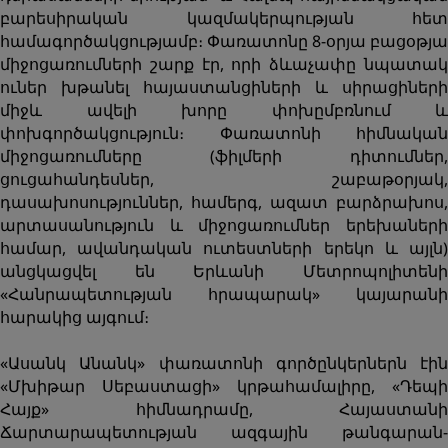
բարեսիրական կազմակերպության հետ
համագործակցությամբ։ Փառատոնը 8-օրյա բացօթյա
միջոցառումների շարք էր, որի ձևաչափը նպատակ
ուներ խթանել հայաստանցիների և սիրացիների
միջև ավելի խորը փոխըմբռնում և
փոխգործակցություն։ Փառատոնի հիմնական
միջոցառումները (ֆիլմերի դիտումներ,
ցուցահանդեսներ, շաբաթօրյակ,
դասախոսություններ, համերգ, ազատ բարձրախոս,
արտասանություն և միջոցառումներ երեխաների
համար, ավանդական ուտեստների երեկո և այլն)
անցկացվել են Երևանի Մետրոպոլիտենի
«Հանրապետության հրապարակ» կայարանի
հարակից այգում։
«Ասանկ Անանկ» փառատոնի գործընկերներն էին
«Մխիթար Սեբաստացի» կրթահամալիրը, «Դեպի
Հայք» հիմնադրամը, Հայաստանի
Ճարտարապետության ազգային թանգարան-