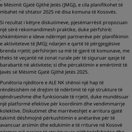
e Mësimit Gjatë Gjithë Jetës (JMGJ), e cila planifikohet të
mbahet në shtator 2025 në disa komuna të Kosovës.
Si rezultat i këtyre diskutimeve, pjesëmarrësit propozuan
një sërë rekomandimesh praktike, duke përfshirë:
shkëmbimin e ideve ndërmjet partnerëve për planifikimin
e aktiviteteve të JMGJ; ndarjen e qartë të përgjegjësive
brenda rrjetit; përfshirjen sa më të gjerë të komunave, me
theks të veçantë në zonat rurale për të siguruar qasje të
barabartë në aktivitete; si dhe përcaktimin e emërtimit të
Javës së Mësimit Gjatë Gjithë Jetës 2025.
Punëtoria njëditore e ALE NK shënoi një hap të
rëndësishëm në drejtim të ndërtimit të një strukture të
qëndrueshme dhe funksionale të rrjetit, duke mundësuar
një platformë efektive për koordinim dhe vendimmarrje
kolektive. Diskutimet dhe marrëveshjet e arritura gjatë
takimit dëshmojnë përkushtimin e anëtarëve për të
avancuar arsimin dhe edukimin e të rriturve në Kosovë