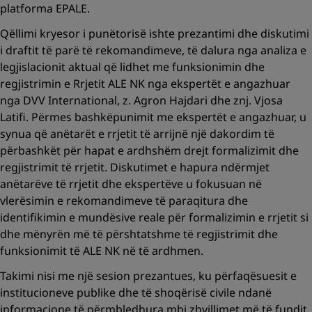
platforma EPALE.
Qëllimi kryesor i punëtorisë ishte prezantimi dhe diskutimi
i draftit të parë të rekomandimeve, të dalura nga analiza e
legjislacionit aktual që lidhet me funksionimin dhe
regjistrimin e Rrjetit ALE NK nga ekspertët e angazhuar
nga DVV International, z. Agron Hajdari dhe znj. Vjosa
Latifi. Përmes bashkëpunimit me ekspertët e angazhuar, u
synua që anëtarët e rrjetit të arrijnë një dakordim të
përbashkët për hapat e ardhshëm drejt formalizimit dhe
regjistrimit të rrjetit. Diskutimet e hapura ndërmjet
anëtarëve të rrjetit dhe ekspertëve u fokusuan në
vlerësimin e rekomandimeve të paraqitura dhe
identifikimin e mundësive reale për formalizimin e rrjetit si
dhe mënyrën më të përshtatshme të regjistrimit dhe
funksionimit të ALE NK në të ardhmen.
Takimi nisi me një sesion prezantues, ku përfaqësuesit e
institucioneve publike dhe të shoqërisë civile ndanë
informacione të përmbledhura mbi zhvillimet më të fundit,