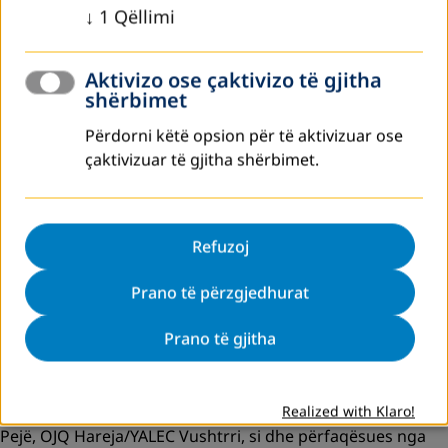
↓
1
Qëllimi
Aktivizo ose çaktivizo të gjitha
shërbimet
Përdorni këtë opsion për të aktivizuar ose
Më 10 korrik 2025, u mbajt punëtoria njëditore e Rrjetit për
çaktivizuar të gjitha shërbimet.
Arsimin dhe Edukimin e të Rriturve në Kosovë – ALE NK, e
organizuar nga anëtarët e rrjetit ALE NK dhe mbështetur
nga DVV International.
Në këtë punëtori morën pjesë 16 persona, përfaqësues të
Refuzoj
institucioneve publike si: Ministria e Arsimit, Shkencës,
Teknologjisë dhe Inovacionit (MASHTI), Agjencia për Arsim
Prano të përzgjedhurat
dhe Aftësim Profesional dhe Arsimin e të Rriturve
Prano të gjitha
(AAAPARr), Agjencia e Punësimit e Republikës së Kosovës
(APRK), si dhe organizata të shoqërisë civile, përfshirë: DVV
International, Qendra për Arsim e Kosovës (KEC), Kolegji
Europian i Kosovës (ECK), OJQ THY/YALEC Prizren, YALEC
Realized with Klaro!
Pejë, OJQ Hareja/YALEC Vushtrri, si dhe përfaqësues nga