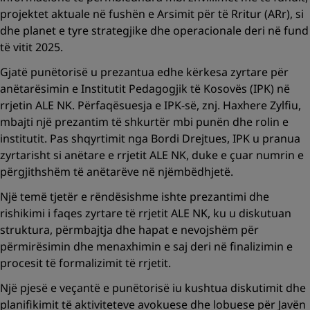
projektet aktuale në fushën e Arsimit për të Rritur (ARr), si
dhe planet e tyre strategjike dhe operacionale deri në fund
të vitit 2025.
Gjatë punëtorisë u prezantua edhe kërkesa zyrtare për
anëtarësimin e Institutit Pedagogjik të Kosovës (IPK) në
rrjetin ALE NK. Përfaqësuesja e IPK-së, znj. Haxhere Zylfiu,
mbajti një prezantim të shkurtër mbi punën dhe rolin e
institutit. Pas shqyrtimit nga Bordi Drejtues, IPK u pranua
zyrtarisht si anëtare e rrjetit ALE NK, duke e çuar numrin e
përgjithshëm të anëtarëve në njëmbëdhjetë.
Një temë tjetër e rëndësishme ishte prezantimi dhe
rishikimi i faqes zyrtare të rrjetit ALE NK, ku u diskutuan
struktura, përmbajtja dhe hapat e nevojshëm për
përmirësimin dhe menaxhimin e saj deri në finalizimin e
procesit të formalizimit të rrjetit.
Një pjesë e veçantë e punëtorisë iu kushtua diskutimit dhe
planifikimit të aktiviteteve avokuese dhe lobuese për Javën