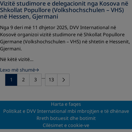
Vizitë studimore e delegacionit nga Kosova në
Shkollat Popullore (Volkshochschulen – VHS)
në Hessen, Gjermani
Nga 9 deri më 11 dhjetor 2025, DVV International në
Kosovë organizoi vizitë studimore në Shkollat Popullore
Gjermane (Volkshochschulen – VHS) në shtetin e Hessenit,
Gjermani.
Në këtë vizitë…
Lexo më shumë
…
1
2
3
13
Harta e faqes
Politikat e DVV International mbi mbrojtjen e të dhënave
Rreth botuesit dhe botimit
Cilësimet e cookie-ve