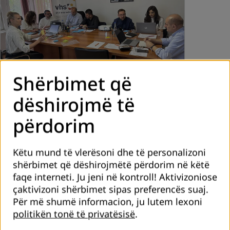
Shërbimet që
dëshirojmë të
maj 2026
përdorim
Punëtori – Zbatimi i Curriculum InstitutionALE
(CI) në Kosovë
Më 28 prill 2026, në ambientet e zyrës së DVV International
Këtu mund të vlerësoni dhe të personalizoni
në Kosovë u mbajt një punëtori kushtuar zhvillimit
shërbimet që dëshirojmëtë përdorim në këtë
organizativ, e bazuar në Curriculum InstitutionALE (CI).
faqe interneti. Ju jeni në kontroll! Aktivizoniose
çaktivizoni shërbimet sipas preferencës suaj.
Për më shumë informacion, ju lutem lexoni
Lexo më shumë
politikën tonë të privatësisë
.