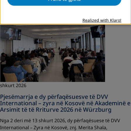
Realized with Klaro!
shkurt 2026
Pjesëmarrja e dy përfaqësuesve të DVV
International – zyra në Kosovë në Akademinë e
Arsimit të të Rriturve 2026 në Würzburg
Nga 2 deri më 13 shkurt 2026, dy përfaqësuese të DVV
International – Zyra në Kosovë, znj. Merita Shala,