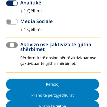
Analitikë
↓
1
Qëllimi
Media Sociale
↓
1
Qëllimi
Aktivizo ose çaktivizo të gjitha
shërbimet
Përdorni këtë opsion për të aktivizuar ose
mars 2026
çaktivizuar të gjitha shërbimet.
Punëtoria e Rrjetit ALE NK: Planifikimi
Strategjik dhe Formalizimi i Rrjetit
Refuzoj
Më 24–25 mars 2026, në Hotel Sirius në Prishtinë, u mbajt
punëtoria dyditore e Rrjetit joformal për Arsimin dhe
Prano të përzgjedhurat
Edukimin e të Rriturve në Kosovë (ALE NK).
Prano të gjitha
Lexo më shumë