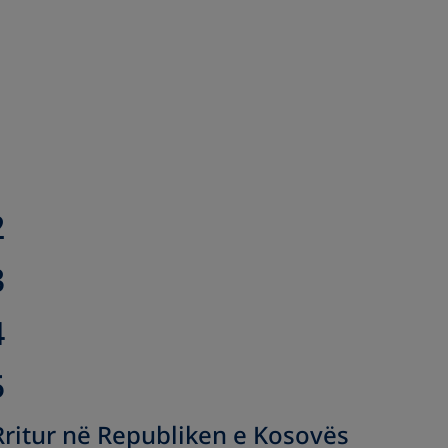
1
2
3
4
5
 Rritur në Republiken e Kosovës