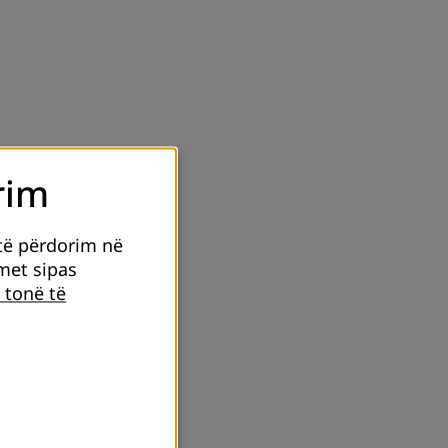
rim
të përdorim në
imet sipas
 tonë të