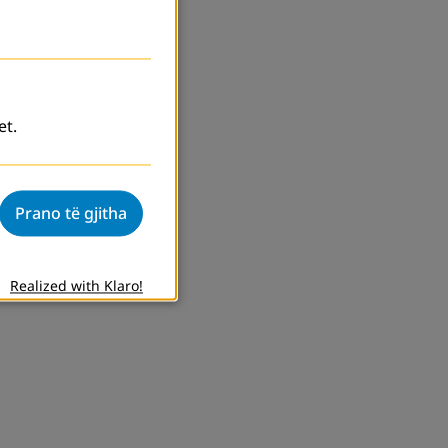
et.
Prano të gjitha
Realized with Klaro!