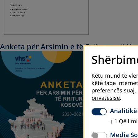
Anketa për Arsimin e të Rriturve në Ko
Shërbime
Këtu mund të vle
këtë faqe internet
preferencës suaj.
privatësisë
.
Analitikë
↓
1
Qëllimi
Media So