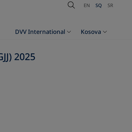
Open Search
EN
SQ
SR
DVV International
Kosova
GJJ) 2025