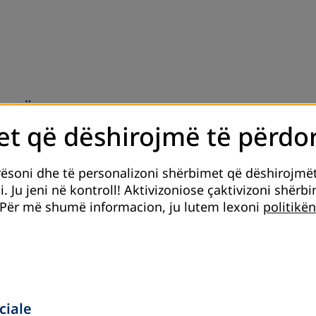
sovë
t që dëshirojmë të përdo
rësoni dhe të personalizoni shërbimet që dëshirojmë
i. Ju jeni në kontroll! Aktivizoniose çaktivizoni shërb
Për më shumë informacion, ju lutem lexoni
politikën
ciale