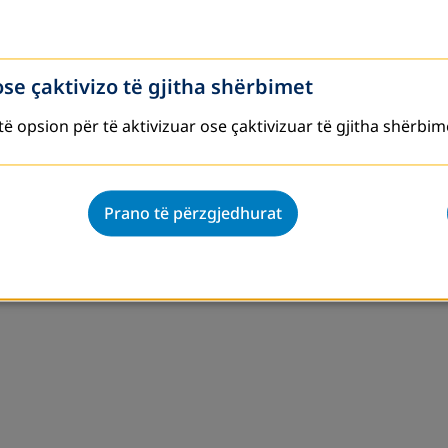
ose çaktivizo të gjitha shërbimet
ë opsion për të aktivizuar ose çaktivizuar të gjitha shërbim
të Rritur në Kosovë
Prano të përzgjedhurat