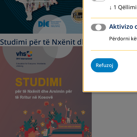
↓
1
Qëllimi
Aktivizo 
Përdorni kët
Studimi për të Nxënit dhe Arsimin për 
Refuzoj