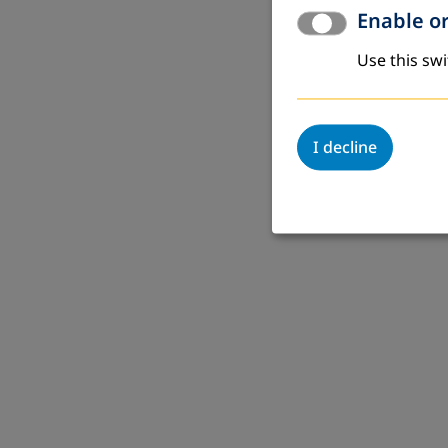
Enable or
Use this swi
I decline